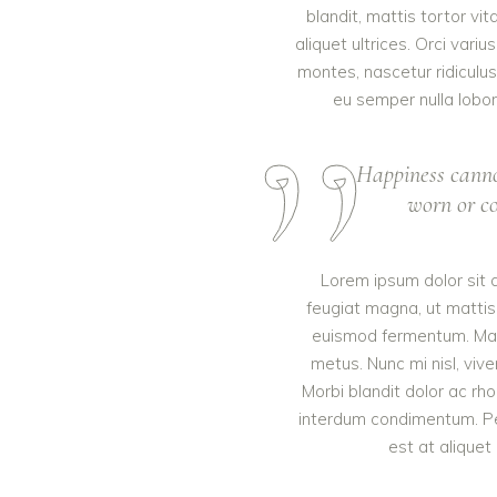
blandit, mattis tortor vi
aliquet ultrices. Orci var
montes, nascetur ridiculus
eu semper nulla lobor
Happiness canno
worn or co
Lorem ipsum dolor sit a
feugiat magna, ut mattis 
euismod fermentum. Mae
metus. Nunc mi nisl, viver
Morbi blandit dolor ac rh
interdum condimentum. Pe
est at aliquet 