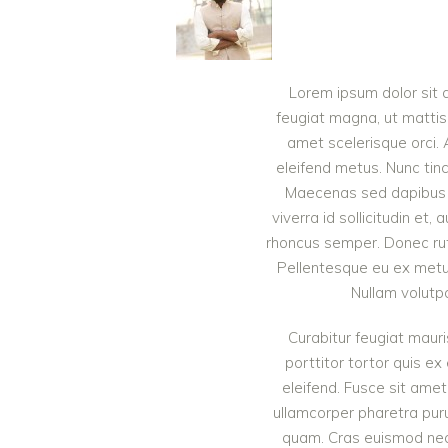
Lorem ipsum dolor sit a
feugiat magna, ut mattis 
amet scelerisque orci. 
eleifend metus. Nunc tin
Maecenas sed dapibus e
viverra id sollicitudin et,
rhoncus semper. Donec rut
Pellentesque eu ex metus.
Nullam volutpa
Curabitur feugiat mauris
porttitor tortor quis ex
eleifend. Fusce sit amet
ullamcorper pharetra pur
quam. Cras euismod nequ