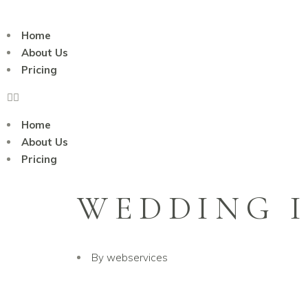
Home
About Us
Pricing
Home
About Us
Pricing
WEDDING 
By
webservices