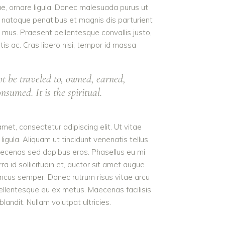
tae, ornare ligula. Donec malesuada purus ut
ius natoque penatibus et magnis dis parturient
 mus. Praesent pellentesque convallis justo,
tis ac. Cras libero nisi, tempor id massa
t be traveled to, owned, earned,
nsumed. It is the spiritual.
met, consectetur adipiscing elit. Ut vitae
ligula. Aliquam ut tincidunt venenatis tellus
cenas sed dapibus eros. Phasellus eu mi
ra id sollicitudin et, auctor sit amet augue.
oncus semper. Donec rutrum risus vitae arcu
llentesque eu ex metus. Maecenas facilisis
blandit. Nullam volutpat ultricies.