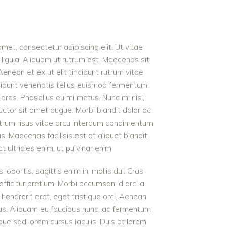
met, consectetur adipiscing elit. Ut vitae
ligula. Aliquam ut rutrum est. Maecenas sit
Aenean et ex ut elit tincidunt rutrum vitae
cidunt venenatis tellus euismod fermentum.
ros. Phasellus eu mi metus. Nunc mi nisl,
 auctor sit amet augue. Morbi blandit dolor ac
rum risus vitae arcu interdum condimentum.
 Maecenas facilisis est at aliquet blandit.
t ultricies enim, ut pulvinar enim
 lobortis, sagittis enim in, mollis dui. Cras
 efficitur pretium. Morbi accumsan id orci a
 hendrerit erat, eget tristique orci. Aenean
us. Aliquam eu faucibus nunc, ac fermentum
e sed lorem cursus iaculis. Duis at lorem