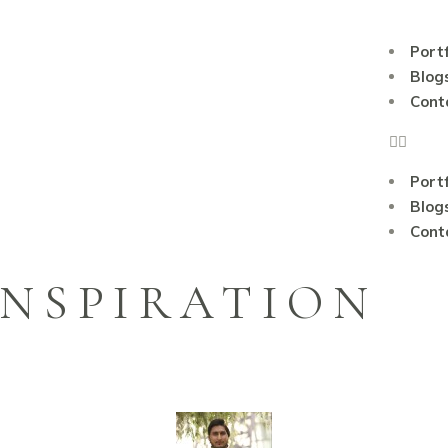
Portf
Blog
Cont
Portf
Blog
Cont
INSPIRATION